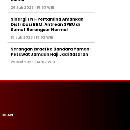
26 Juli 2026 | 15:53 WIB
Sinergi TNI–Pertamina Amankan
Distribusi BBM, Antrean SPBU di
Sumut Berangsur Normal
15 Juli 2026 | 19:52 WIB
Serangan Israel ke Bandara Yaman:
Pesawat Jamaah Haji Jadi Sasaran
29 Mei 2025 | 14:02 WIB
 IKLAN