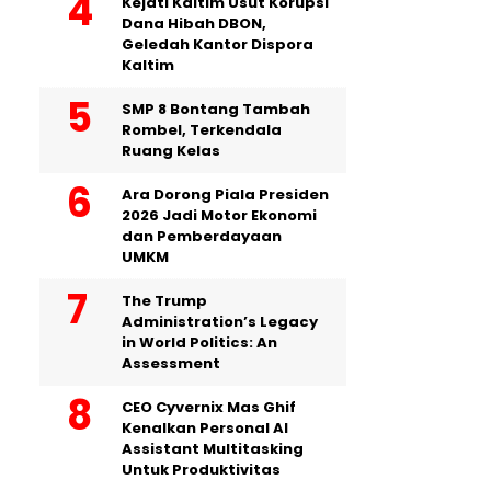
Kejati Kaltim Usut Korupsi
Dana Hibah DBON,
Geledah Kantor Dispora
Kaltim
SMP 8 Bontang Tambah
Rombel, Terkendala
Ruang Kelas
Ara Dorong Piala Presiden
2026 Jadi Motor Ekonomi
dan Pemberdayaan
UMKM
The Trump
Administration’s Legacy
in World Politics: An
Assessment
CEO Cyvernix Mas Ghif
Kenalkan Personal AI
Assistant Multitasking
Untuk Produktivitas