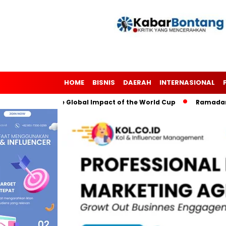
HOME
BISNIS
DAERAH
INTERNASIONAL
gh Soccer: The Global Impact of the World Cup
Ramadan: A M