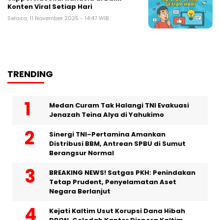
Konten Viral Setiap Hari
Selasa, 11 November 2025 - 14:47 WIB
TRENDING
Medan Curam Tak Halangi TNI Evakuasi
Jenazah Teina Alya di Yahukimo
Sinergi TNI–Pertamina Amankan
Distribusi BBM, Antrean SPBU di Sumut
Berangsur Normal
BREAKING NEWS! Satgas PKH: Penindakan
Tetap Prudent, Penyelamatan Aset
Negara Berlanjut
Kejati Kaltim Usut Korupsi Dana Hibah