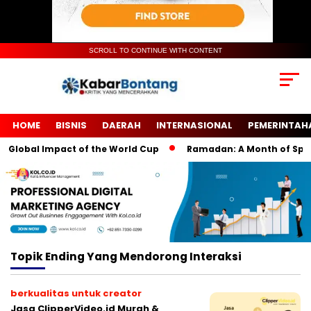
SCROLL TO CONTINUE WITH CONTENT
HOME
BISNIS
DAERAH
INTERNASIONAL
PEMERINTAH
Global Impact of the World Cup
Ramadan: A Month of Spiritu
Topik
Ending Yang Mendorong Interaksi
berkualitas untuk creator
Jasa ClipperVideo.id Murah &