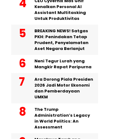
CEO Cyvernix Mas Ghif
Kenalkan Personal AI
Assistant Multitasking
Untuk Produktivitas
BREAKING NEWS! Satgas
PKH: Penindakan Tetap
Prudent, Penyelamatan
Aset Negara Berlanjut
Neni Tegur Lurah yang
Mangkir Rapat Paripurna
Ara Dorong Piala Presiden
2026 Jadi Motor Ekonomi
dan Pemberdayaan
UMKM
The Trump
Administration’s Legacy
in World Politics: An
Assessment