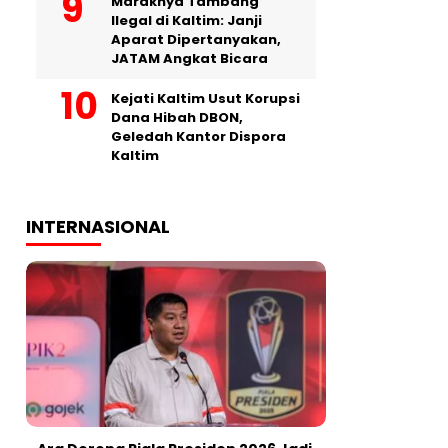
Maraknya Tambang
Ilegal di Kaltim: Janji
Aparat Dipertanyakan,
JATAM Angkat Bicara
Kejati Kaltim Usut Korupsi
Dana Hibah DBON,
Geledah Kantor Dispora
Kaltim
INTERNASIONAL