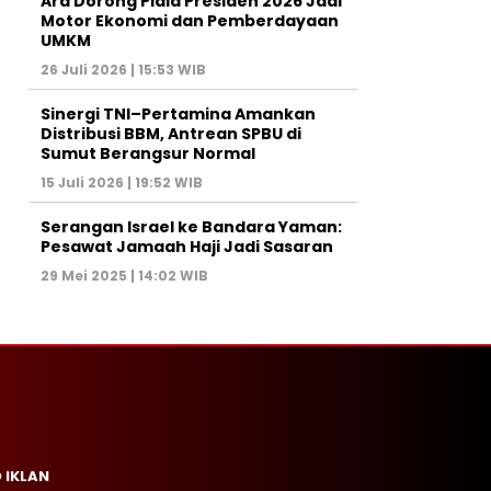
Ara Dorong Piala Presiden 2026 Jadi
Motor Ekonomi dan Pemberdayaan
UMKM
26 Juli 2026 | 15:53 WIB
Sinergi TNI–Pertamina Amankan
Distribusi BBM, Antrean SPBU di
Sumut Berangsur Normal
15 Juli 2026 | 19:52 WIB
Serangan Israel ke Bandara Yaman:
Pesawat Jamaah Haji Jadi Sasaran
29 Mei 2025 | 14:02 WIB
 IKLAN