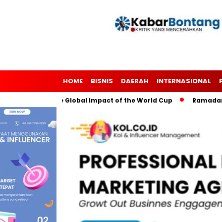
HOME
BISNIS
DAERAH
INTERNASIONAL
gh Soccer: The Global Impact of the World Cup
Ramadan: A M