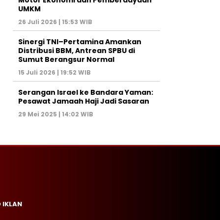
Motor Ekonomi dan Pemberdayaan
UMKM
26 Juli 2026 | 15:53 WIB
Sinergi TNI–Pertamina Amankan
Distribusi BBM, Antrean SPBU di
Sumut Berangsur Normal
15 Juli 2026 | 19:52 WIB
Serangan Israel ke Bandara Yaman:
Pesawat Jamaah Haji Jadi Sasaran
29 Mei 2025 | 14:02 WIB
 IKLAN