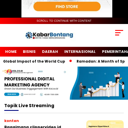
SCROLL TO CONTINUE WITH CONTENT
HOME
BISNIS
DAERAH
INTERNASIONAL
PEMERINTAH
Global Impact of the World Cup
Ramadan: A Month of Spiritua
Topik
Live Streaming
konten
Bagaimana clippervideo.id