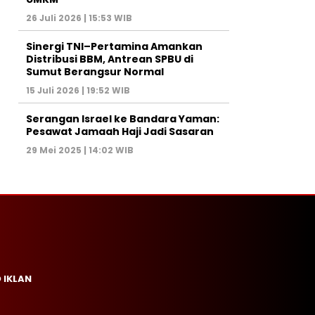
26 Juli 2026 | 15:53 WIB
Sinergi TNI–Pertamina Amankan
Distribusi BBM, Antrean SPBU di
Sumut Berangsur Normal
15 Juli 2026 | 19:52 WIB
Serangan Israel ke Bandara Yaman:
Pesawat Jamaah Haji Jadi Sasaran
29 Mei 2025 | 14:02 WIB
 IKLAN