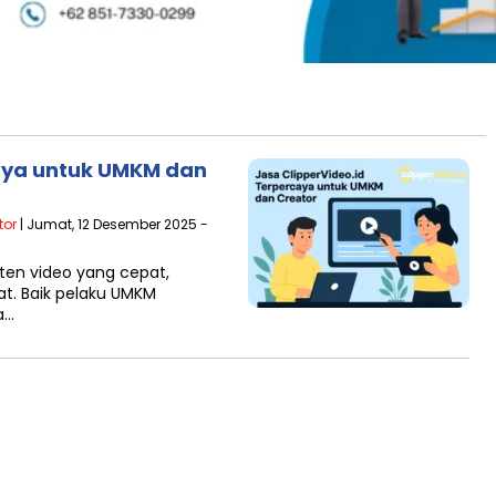
aya untuk UMKM dan
tor
| Jumat, 12 Desember 2025 -
onten video yang cepat,
at. Baik pelaku UMKM
a…