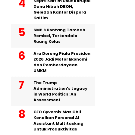
Kejati Kaltim Usut Korupsi
Dana Hibah DBON,
Geledah Kantor Dispora
Kaltim
SMP 8 Bontang Tambah
Rombel, Terkendala
Ruang Kelas
Ara Dorong Piala Presiden
2026 Jadi Motor Ekonomi
dan Pemberdayaan
UMKM
The Trump
Administration’s Legacy
in World Politics: An
Assessment
CEO Cyvernix Mas Ghif
Kenalkan Personal AI
Assistant Multitasking
Untuk Produktivitas