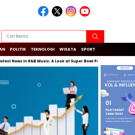
KAN
POLITIK
TEKNOLOGI
WISATA
SPORT
t News in R&B Music: A Look at Super Bowl Performances, New Albu