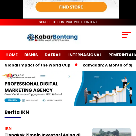
SCROLL TO CONTINUE WITH CONTENT
HOME
BISNIS
DAERAH
INTERNASIONAL
PEMERINTAH
 Global Impact of the World Cup
Ramadan: A Month of Spiritu
Berita
IKN
IKN
Tiongkok Pimpin Investasi Asing di