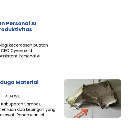
n Personal AI
roduktivitas
logi kecerdasan buatan
u CEO Cyvernix.id
ssistant Personal AI
duga Material
 - 14:04 WIB
ng Kabupaten Sambas,
enemuan dua kepingan yang
pesawat. Penemuan ini…