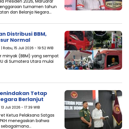
a Presiden 2026, Maruarar
elenggaraan turnamen tahun
atan dan Belanja Negara…
n Distribusi BBM,
gsur Normal
s
| Rabu, 15 Juli 2026 - 19:52 WIB
ar minyak (BBM) yang sempat
U di Sumatera Utara mulai
Penindakan Tetap
egara Berlanjut
 13 Juli 2026 - 17:39 WIB
ret Ketua Pelaksana Satgas
s PKH menegaskan bahwa
an sebagaimana…