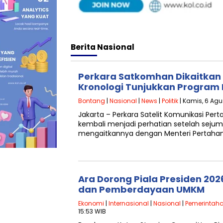
Berita
Nasional
Perkara Satkomhan Dikaitkan 
Kronologi Tunjukkan Program B
Bontang
|
Nasional
|
News
|
Politik
| Kamis, 6 Agu
Jakarta – Perkara Satelit Komunikasi Pe
kembali menjadi perhatian setelah sejum
mengaitkannya dengan Menteri Pertahanan
Ara Dorong Piala Presiden 202
dan Pemberdayaan UMKM
Ekonomi
|
Internasional
|
Nasional
|
Pemerintah
15:53 WIB