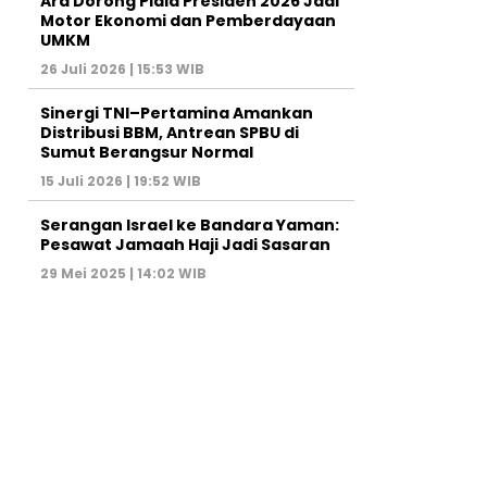
Ara Dorong Piala Presiden 2026 Jadi
Motor Ekonomi dan Pemberdayaan
UMKM
26 Juli 2026 | 15:53 WIB
Sinergi TNI–Pertamina Amankan
Distribusi BBM, Antrean SPBU di
Sumut Berangsur Normal
15 Juli 2026 | 19:52 WIB
Serangan Israel ke Bandara Yaman:
Pesawat Jamaah Haji Jadi Sasaran
29 Mei 2025 | 14:02 WIB