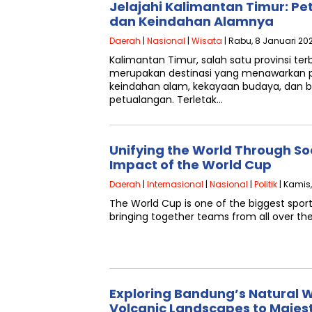
Jelajahi Kalimantan Timur: P
dan Keindahan Alamnya
Daerah
|
Nasional
|
Wisata
| Rabu, 8 Januari 20
Kalimantan Timur, salah satu provinsi terb
merupakan destinasi yang menawarkan 
keindahan alam, kekayaan budaya, dan be
petualangan. Terletak…
Unifying the World Through So
Impact of the World Cup
Daerah
|
Internasional
|
Nasional
|
Politik
| Kamis,
The World Cup is one of the biggest sport
bringing together teams from all over th
Exploring Bandung’s Natural 
Volcanic Landscapes to Majest