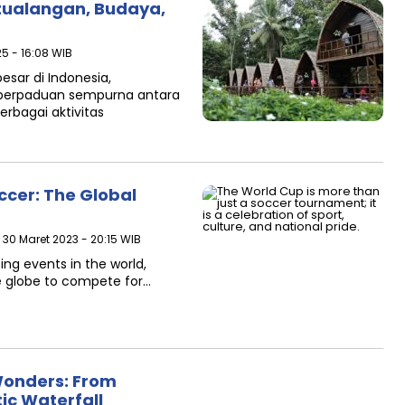
etualangan, Budaya,
25 - 16:08 WIB
esar di Indonesia,
perpaduan sempurna antara
rbagai aktivitas
ccer: The Global
 30 Maret 2023 - 20:15 WIB
ing events in the world,
e globe to compete for…
Wonders: From
ic Waterfall