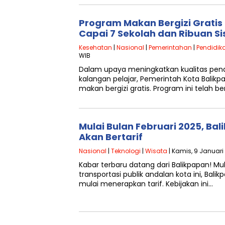
Program Makan Bergizi Gratis 
Capai 7 Sekolah dan Ribuan S
Kesehatan
|
Nasional
|
Pemerintahan
|
Pendidik
WIB
Dalam upaya meningkatkan kualitas pend
kalangan pelajar, Pemerintah Kota Bali
makan bergizi gratis. Program ini telah b
Mulai Bulan Februari 2025, Bal
Akan Bertarif
Nasional
|
Teknologi
|
Wisata
| Kamis, 9 Januari
Kabar terbaru datang dari Balikpapan! Mul
transportasi publik andalan kota ini, Bali
mulai menerapkan tarif. Kebijakan ini…