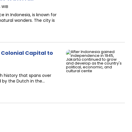
4 WIB
e in Indonesia, is known for
atural wonders. The city is
 Colonial Capital to
ch history that spans over
d by the Dutch in the…