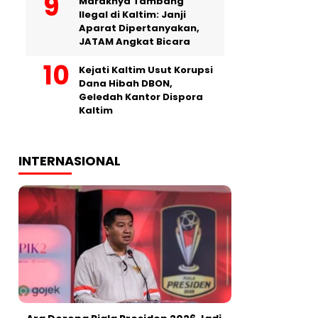
Maraknya Tambang
Ilegal di Kaltim: Janji
Aparat Dipertanyakan,
JATAM Angkat Bicara
Kejati Kaltim Usut Korupsi
Dana Hibah DBON,
Geledah Kantor Dispora
Kaltim
INTERNASIONAL