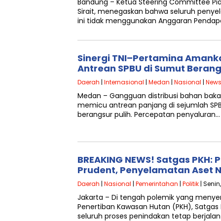
Bandung – Ketua Steering Committee Pial
Sirait, menegaskan bahwa seluruh peny
ini tidak menggunakan Anggaran Pendap
Sinergi TNI–Pertamina Amanka
Antrean SPBU di Sumut Beran
Daerah
|
Internasional
|
Medan
|
Nasional
|
New
Medan – Gangguan distribusi bahan bak
memicu antrean panjang di sejumlah SPB
berangsur pulih. Percepatan penyaluran…
BREAKING NEWS! Satgas PKH: 
Prudent, Penyelamatan Aset N
Daerah
|
Nasional
|
Pemerintahan
|
Politik
| Senin,
Jakarta – Di tengah polemik yang menye
Penertiban Kawasan Hutan (PKH), Satga
seluruh proses penindakan tetap berjal