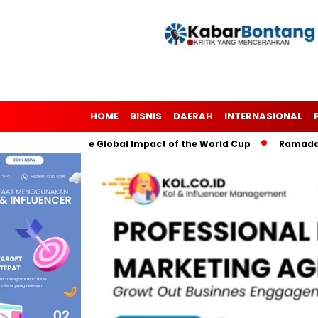
HOME
BISNIS
DAERAH
INTERNASIONAL
h Soccer: The Global Impact of the World Cup
Ramadan: A Mo