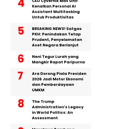
CEO Cyvernix Mas Ghif
Kenalkan Personal AI
Assistant Multitasking
Untuk Produktivitas
BREAKING NEWS! Satgas
PKH: Penindakan Tetap
Prudent, Penyelamatan
Aset Negara Berlanjut
Neni Tegur Lurah yang
Mangkir Rapat Paripurna
Ara Dorong Piala Presiden
2026 Jadi Motor Ekonomi
dan Pemberdayaan
UMKM
The Trump
Administration’s Legacy
in World Politics: An
Assessment