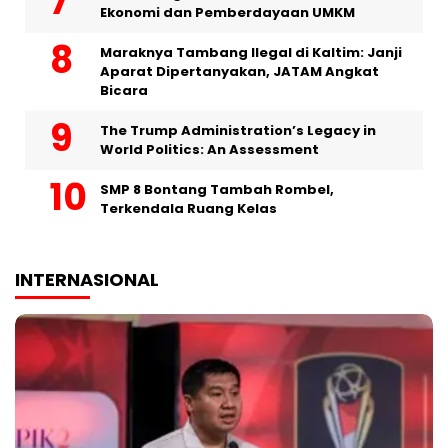
Ekonomi dan Pemberdayaan UMKM
Maraknya Tambang Ilegal di Kaltim: Janji
Aparat Dipertanyakan, JATAM Angkat
Bicara
The Trump Administration’s Legacy in
World Politics: An Assessment
SMP 8 Bontang Tambah Rombel,
Terkendala Ruang Kelas
INTERNASIONAL