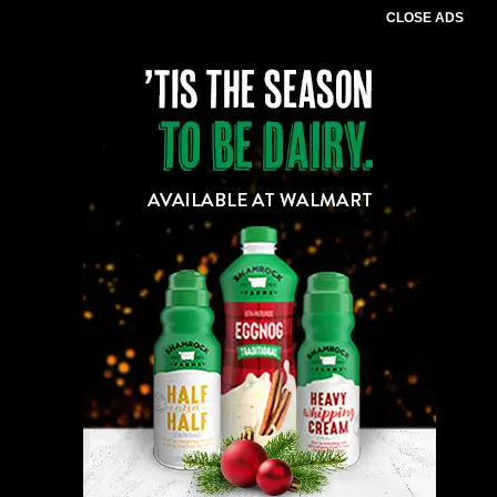
CLOSE ADS