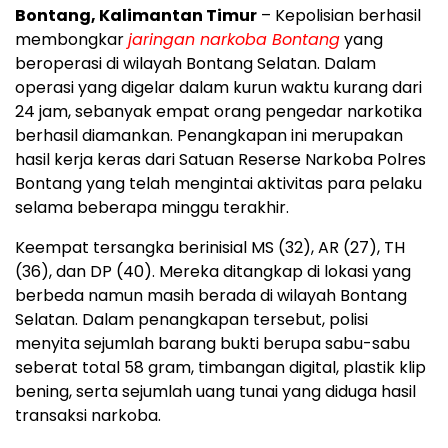
Bontang, Kalimantan Timur
– Kepolisian berhasil
membongkar
jaringan narkoba Bontang
yang
beroperasi di wilayah Bontang Selatan. Dalam
operasi yang digelar dalam kurun waktu kurang dari
24 jam, sebanyak empat orang pengedar narkotika
berhasil diamankan. Penangkapan ini merupakan
hasil kerja keras dari Satuan Reserse Narkoba Polres
Bontang yang telah mengintai aktivitas para pelaku
selama beberapa minggu terakhir.
Keempat tersangka berinisial MS (32), AR (27), TH
(36), dan DP (40). Mereka ditangkap di lokasi yang
berbeda namun masih berada di wilayah Bontang
Selatan. Dalam penangkapan tersebut, polisi
menyita sejumlah barang bukti berupa sabu-sabu
seberat total 58 gram, timbangan digital, plastik klip
bening, serta sejumlah uang tunai yang diduga hasil
transaksi narkoba.