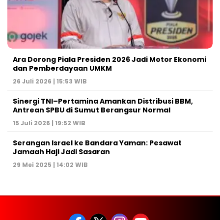
Ara Dorong Piala Presiden 2026 Jadi Motor Ekonomi
dan Pemberdayaan UMKM
26 Juli 2026 | 15:53 WIB
Sinergi TNI–Pertamina Amankan Distribusi BBM,
Antrean SPBU di Sumut Berangsur Normal
15 Juli 2026 | 19:52 WIB
Serangan Israel ke Bandara Yaman: Pesawat
Jamaah Haji Jadi Sasaran
29 Mei 2025 | 14:02 WIB