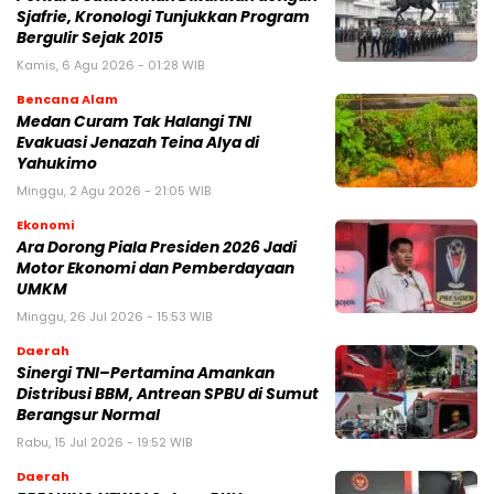
Sjafrie, Kronologi Tunjukkan Program
Bergulir Sejak 2015
Kamis, 6 Agu 2026 - 01:28 WIB
Bencana Alam
Medan Curam Tak Halangi TNI
Evakuasi Jenazah Teina Alya di
Yahukimo
Minggu, 2 Agu 2026 - 21:05 WIB
Ekonomi
Ara Dorong Piala Presiden 2026 Jadi
Motor Ekonomi dan Pemberdayaan
UMKM
Minggu, 26 Jul 2026 - 15:53 WIB
Daerah
Sinergi TNI–Pertamina Amankan
Distribusi BBM, Antrean SPBU di Sumut
Berangsur Normal
Rabu, 15 Jul 2026 - 19:52 WIB
Daerah