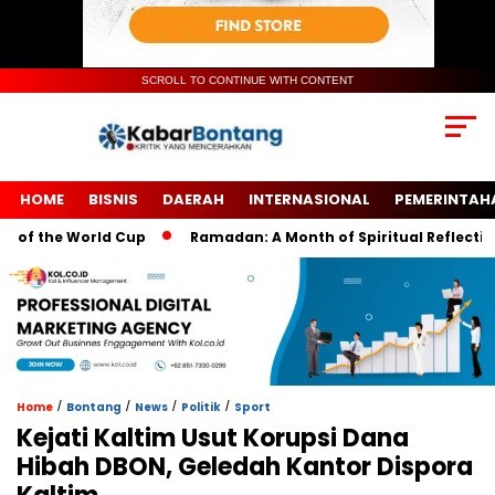
SCROLL TO CONTINUE WITH CONTENT
HOME
BISNIS
DAERAH
INTERNASIONAL
PEMERINTAH
the World Cup
Ramadan: A Month of Spiritual Reflection, Dev
/
/
/
/
Home
Bontang
News
Politik
Sport
Kejati Kaltim Usut Korupsi Dana
Hibah DBON, Geledah Kantor Dispora