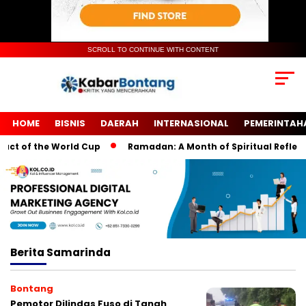
SCROLL TO CONTINUE WITH CONTENT
HOME
BISNIS
DAERAH
INTERNASIONAL
PEMERINTAH
ct of the World Cup
Ramadan: A Month of Spiritual Reflectio
Berita
Samarinda
Bontang
Pemotor Dilindas Fuso di Tanah