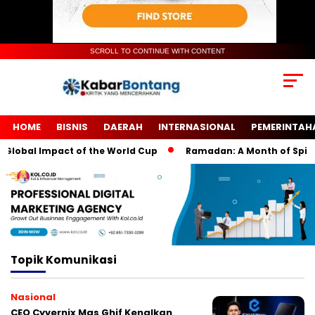
SCROLL TO CONTINUE WITH CONTENT
HOME
BISNIS
DAERAH
INTERNASIONAL
PEMERINTAH
Global Impact of the World Cup
Ramadan: A Month of Spiritua
Topik
Komunikasi
Nasional
CEO Cyvernix Mas Ghif Kenalkan