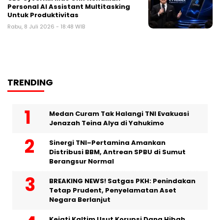
Personal AI Assistant Multitasking
Untuk Produktivitas
Rabu, 8 Juli 2026 - 18:48 WIB
TRENDING
Medan Curam Tak Halangi TNI Evakuasi
Jenazah Teina Alya di Yahukimo
Sinergi TNI–Pertamina Amankan
Distribusi BBM, Antrean SPBU di Sumut
Berangsur Normal
BREAKING NEWS! Satgas PKH: Penindakan
Tetap Prudent, Penyelamatan Aset
Negara Berlanjut
Kejati Kaltim Usut Korupsi Dana Hibah