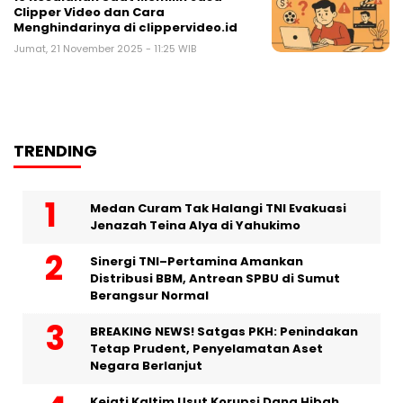
Clipper Video dan Cara
Menghindarinya di clippervideo.id
Jumat, 21 November 2025 - 11:25 WIB
TRENDING
Medan Curam Tak Halangi TNI Evakuasi
Jenazah Teina Alya di Yahukimo
Sinergi TNI–Pertamina Amankan
Distribusi BBM, Antrean SPBU di Sumut
Berangsur Normal
BREAKING NEWS! Satgas PKH: Penindakan
Tetap Prudent, Penyelamatan Aset
Negara Berlanjut
Kejati Kaltim Usut Korupsi Dana Hibah