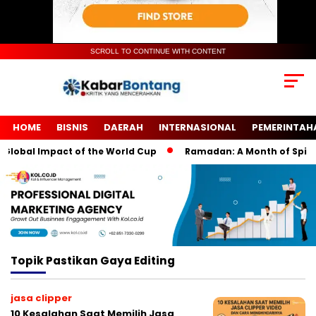
SCROLL TO CONTINUE WITH CONTENT
HOME
BISNIS
DAERAH
INTERNASIONAL
PEMERINTAH
lobal Impact of the World Cup
Ramadan: A Month of Spiritua
Topik
Pastikan Gaya Editing
jasa clipper
10 Kesalahan Saat Memilih Jasa