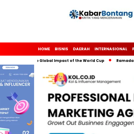
HOME
BISNIS
DAERAH
INTERNASIONAL
gh Soccer: The Global Impact of the World Cup
Ramadan: A M