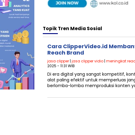
Topik
Tren Media Sosial
Cara ClipperVideo.id Memban
Reach Brand
jasa clipper
|
jasa clipper vidio
|
meningkat rea
2025 - 11:31 WIB
Di era digital yang sangat kompetitif, ko
alat paling efektif untuk memperluas jan
berlomba-lomba memproduksi konten y