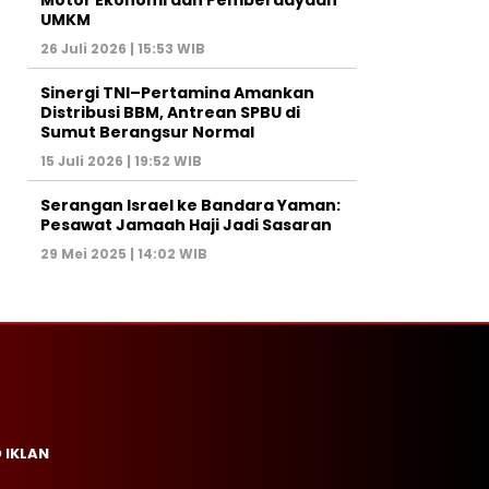
Motor Ekonomi dan Pemberdayaan
UMKM
26 Juli 2026 | 15:53 WIB
Sinergi TNI–Pertamina Amankan
Distribusi BBM, Antrean SPBU di
Sumut Berangsur Normal
15 Juli 2026 | 19:52 WIB
Serangan Israel ke Bandara Yaman:
Pesawat Jamaah Haji Jadi Sasaran
29 Mei 2025 | 14:02 WIB
 IKLAN