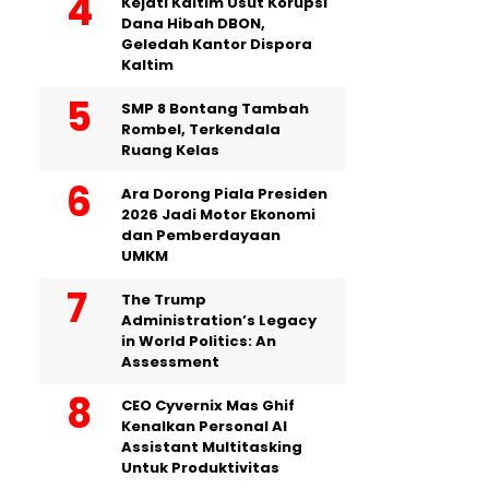
Kejati Kaltim Usut Korupsi
Dana Hibah DBON,
Geledah Kantor Dispora
Kaltim
SMP 8 Bontang Tambah
Rombel, Terkendala
Ruang Kelas
Ara Dorong Piala Presiden
2026 Jadi Motor Ekonomi
dan Pemberdayaan
UMKM
The Trump
Administration’s Legacy
in World Politics: An
Assessment
CEO Cyvernix Mas Ghif
Kenalkan Personal AI
Assistant Multitasking
Untuk Produktivitas