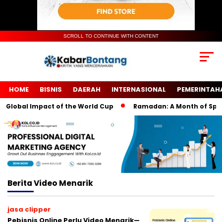
SCROLL TO CONTINUE WITH CONTENT
HOME
BISNIS
DAERAH
INTERNASIONAL
PEMERINTAH
Global Impact of the World Cup
Ramadan: A Month of Spiritu
Berita
Video Menarik
jasa clipper
Pebisnis Online Perlu Video Menarik—