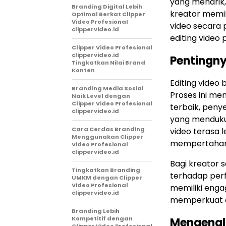
yang menarik,
Branding Digital Lebih
kreator memil
Optimal Berkat Clipper
Video Profesional
video secara p
clippervideo.id
editing video 
Clipper Video Profesional
clippervideo.id
Pentingny
Tingkatkan Nilai Brand
Konten
Editing vide
Branding Media Sosial
Proses ini me
Naik Level dengan
Clipper Video Profesional
terbaik, peny
clippervideo.id
yang menduku
Cara Cerdas Branding
video terasa 
Menggunakan Clipper
mempertahank
Video Profesional
clippervideo.id
Bagi kreator s
Tingkatkan Branding
terhadap perf
UMKM dengan Clipper
Video Profesional
memiliki enga
clippervideo.id
memperkuat ci
Branding Lebih
Kompetitif dengan
Mengenal 
Clipper Video Profesional