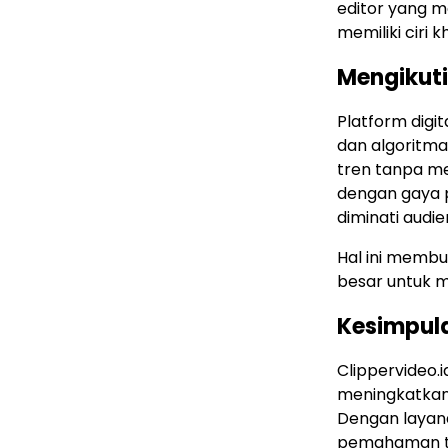
editor yang m
memiliki ciri 
Mengikuti
Platform digi
dan algoritma
tren tanpa me
dengan gaya p
diminati audie
Hal ini membu
besar untuk m
Kesimpul
Clippervideo.i
meningkatkan 
Dengan layana
pemahaman te