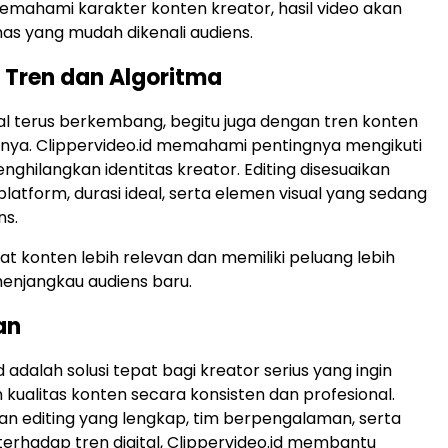
emahami karakter konten kreator, hasil video akan
khas yang mudah dikenali audiens.
 Tren dan Algoritma
tal terus berkembang, begitu juga dengan tren konten
nya. Clippervideo.id memahami pentingnya mengikuti
nghilangkan identitas kreator. Editing disesuaikan
latform, durasi ideal, serta elemen visual yang sedang
ns.
at konten lebih relevan dan memiliki peluang lebih
enjangkau audiens baru.
an
d adalah solusi tepat bagi kreator serius yang ingin
kualitas konten secara konsisten dan profesional.
n editing yang lengkap, tim berpengalaman, serta
rhadap tren digital, Clippervideo.id membantu