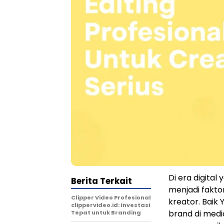
Di era digital
Berita Terkait
menjadi fakt
Clipper Video Profesional
kreator. Baik 
clippervideo.id: Investasi
brand di medi
Tepat untuk Branding