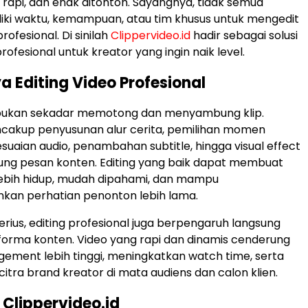
 rapi, dan enak ditonton. Sayangnya, tidak semua
iki waktu, kemampuan, atau tim khusus untuk mengedit
rofesional. Di sinilah
Clippervideo.id
hadir sebagai solusi
profesional untuk kreator yang ingin naik level.
a Editing Video Profesional
o bukan sekadar memotong dan menyambung klip.
ncakup penyusunan alur cerita, pemilihan momen
esuaian audio, penambahan subtitle, hingga visual effect
ng pesan konten. Editing yang baik dapat membuat
lebih hidup, mudah dipahami, dan mampu
an perhatian penonton lebih lama.
erius, editing profesional juga berpengaruh langsung
orma konten. Video yang rapi dan dinamis cenderung
gement lebih tinggi, meningkatkan watch time, serta
tra brand kreator di mata audiens dan calon klien.
Clippervideo.id