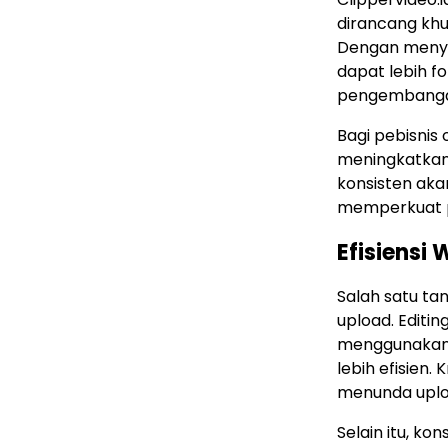
dirancang khus
Dengan menyer
dapat lebih fo
pengembangan 
Bagi pebisnis 
meningkatkan 
konsisten ak
memperkuat pos
Efisiensi
Salah satu ta
upload. Editi
menggunakan j
lebih efisien.
menunda uplo
Selain itu, ko