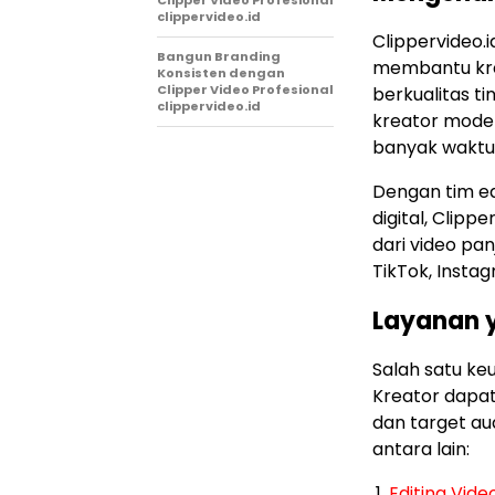
clippervideo.id
Clippervideo.i
Bangun Branding
membantu krea
Konsisten dengan
Clipper Video Profesional
berkualitas t
clippervideo.id
kreator moder
banyak waktu 
Dengan tim e
digital, Clip
dari video pan
TikTok, Insta
Layanan 
Salah satu keu
Kreator dapat
dan target au
antara lain:
Editing Vide