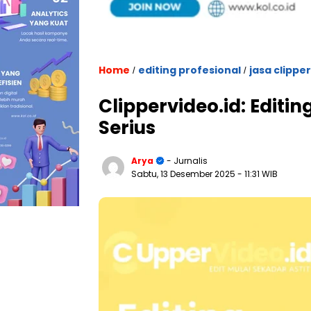
Home
editing profesional
jasa clipper
/
/
Clippervideo.id: Editi
Serius
Arya
- Jurnalis
Sabtu, 13 Desember 2025
- 11:31 WIB