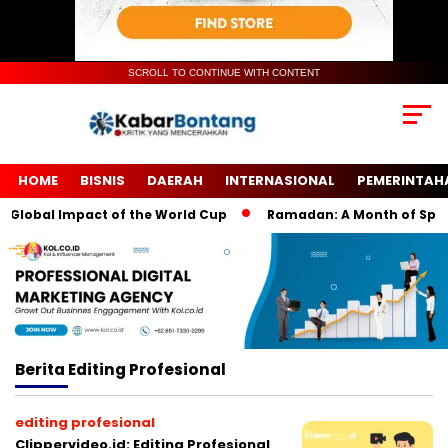
SCROLL TO CONTINUE WITH CONTENT
HOME
BISNIS
DAERAH
INTERNASIONAL
PEMERINTAH
Global Impact of the World Cup
Ramadan: A Month of Spiritu
Berita
Editing Profesional
editing profesional
Clippervideo.id: Editing Profesional