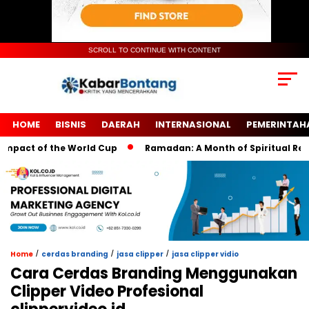
SCROLL TO CONTINUE WITH CONTENT
HOME
BISNIS
DAERAH
INTERNASIONAL
PEMERINTAH
ct of the World Cup
Ramadan: A Month of Spiritual Reflectio
/
/
/
Home
cerdas branding
jasa clipper
jasa clipper vidio
Cara Cerdas Branding Menggunakan
Clipper Video Profesional