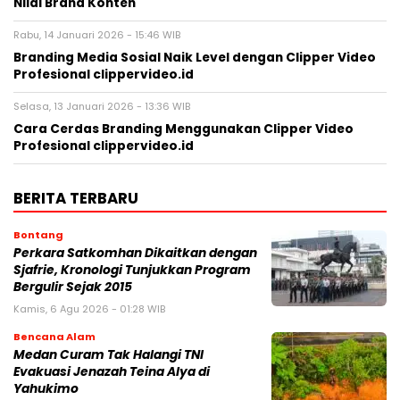
Nilai Brand Konten
Rabu, 14 Januari 2026 - 15:46 WIB
Branding Media Sosial Naik Level dengan Clipper Video
Profesional clippervideo.id
Selasa, 13 Januari 2026 - 13:36 WIB
Cara Cerdas Branding Menggunakan Clipper Video
Profesional clippervideo.id
BERITA TERBARU
Bontang
Perkara Satkomhan Dikaitkan dengan
Sjafrie, Kronologi Tunjukkan Program
Bergulir Sejak 2015
Kamis, 6 Agu 2026 - 01:28 WIB
Bencana Alam
Medan Curam Tak Halangi TNI
Evakuasi Jenazah Teina Alya di
Yahukimo