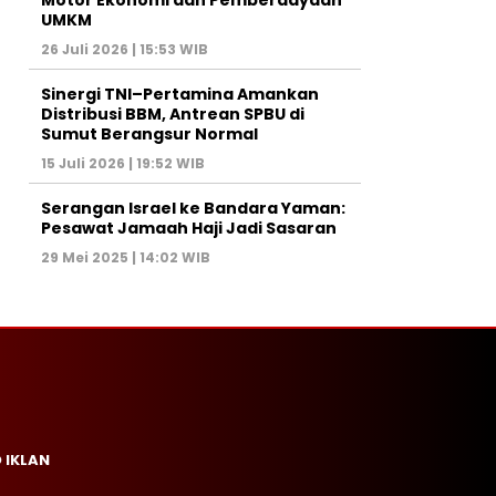
Motor Ekonomi dan Pemberdayaan
UMKM
26 Juli 2026 | 15:53 WIB
Sinergi TNI–Pertamina Amankan
Distribusi BBM, Antrean SPBU di
Sumut Berangsur Normal
15 Juli 2026 | 19:52 WIB
Serangan Israel ke Bandara Yaman:
Pesawat Jamaah Haji Jadi Sasaran
29 Mei 2025 | 14:02 WIB
 IKLAN