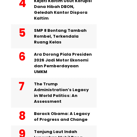
Kejati Kaltim Usut Korupsi
Dana Hibah DBON,
Geledah Kantor Dispora
Kaltim
SMP 8 Bontang Tambah
Rombel, Terkendala
Ruang Kelas
Ara Dorong Piala Presiden
2026 Jadi Motor Ekonomi
dan Pemberdayaan
UMKM
The Trump
Administration’s Legacy
in World Politics: An
Assessment
Barack Obama: A Legacy
of Progress and Change
Tanjung Laut Indah