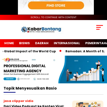
SCROLL TO CONTINUE WITH CONTENT
HOME
BISNIS
DAERAH
INTERNASIONAL
PEMERINTAH
 Global Impact of the World Cup
Ramadan: A Month of Spirit
Topik
Menyesuaikan Rasio
jasa clipper vidio
Dari Video Podcast ke Konten Viral: