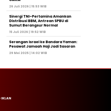
26 Juli 2026 | 15:53 WIB
Sinergi TNI–Pertamina Amankan
Distribusi BBM, Antrean SPBU di
Sumut Berangsur Normal
15 Juli 2026 | 19:52 WIB
Serangan Israel ke Bandara Yaman:
Pesawat Jamaah Haji Jadi Sasaran
29 Mei 2025 | 14:02 WIB
 IKLAN