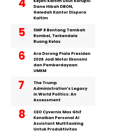
Kejati Kaltim Usut Korupsi
Dana Hibah DBON,
Geledah Kantor Dispora
Kaltim
SMP 8 Bontang Tambah
Rombel, Terkendala
Ruang Kelas
Ara Dorong Piala Presiden
2026 Jadi Motor Ekonomi
dan Pemberdayaan
UMKM
The Trump
Administration’s Legacy
in World Politics: An
Assessment
CEO Cyvernix Mas Ghif
Kenalkan Personal AI
Assistant Multitasking
Untuk Produktivitas